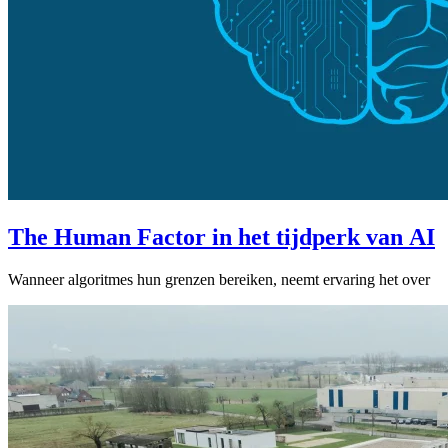
The Human Factor in het tijdperk van AI
Wanneer algoritmes hun grenzen bereiken, neemt ervaring het over