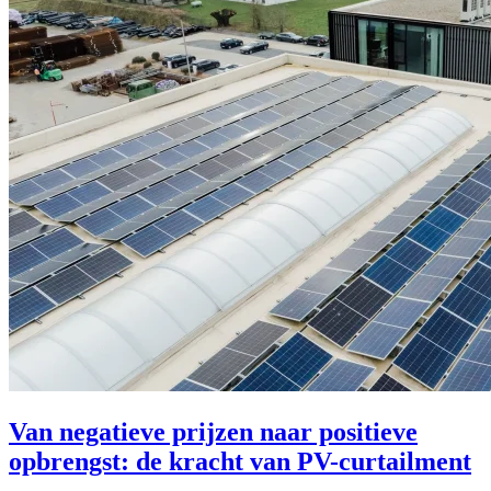
Van negatieve prijzen naar positieve
opbrengst: de kracht van PV-curtailment