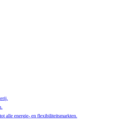
rij.
n.
t alle energie- en flexibiliteitsmarkten.