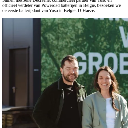
Samen met Jelle Decraene, commercieel partner van Yuso en
officieel verdeler van Poweroad batterijen in België, bezoeken we
de eerste batterijklant van Yuso in België: D’Haeze.