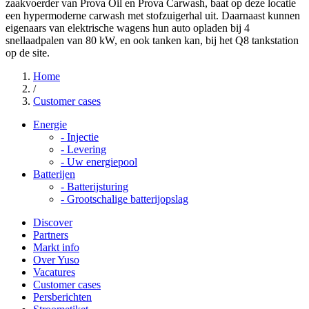
zaakvoerder van Prova Oil en Prova Carwash, baat op deze locatie
een hypermoderne carwash met stofzuigerhal uit. Daarnaast kunnen
eigenaars van elektrische wagens hun auto opladen bij 4
snellaadpalen van 80 kW, en ook tanken kan, bij het Q8 tankstation
op de site.
Home
/
Customer cases
Energie
-
Injectie
-
Levering
-
Uw energiepool
Batterijen
-
Batterijsturing
-
Grootschalige batterijopslag
Discover
Partners
Markt info
Over Yuso
Vacatures
Customer cases
Persberichten