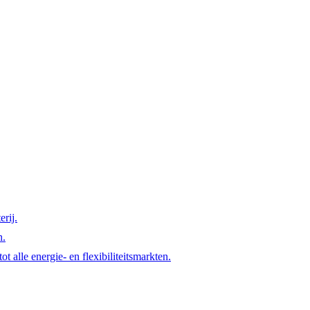
rij.
n.
t alle energie- en flexibiliteitsmarkten.