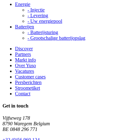
Energie
-
Injectie
-
Levering
-
Uw energiepool
Batterijen
-
Batterijsturing
-
Grootschalige batterijopslag
Discover
Partners
Markt info
Over Yuso
Vacatures
Customer cases
Persberichten
Stroometiket
Contact
Get in touch
Vijfseweg 178
8790 Waregem Belgium
BE 0848 296 771
+32 (0)56 960 124