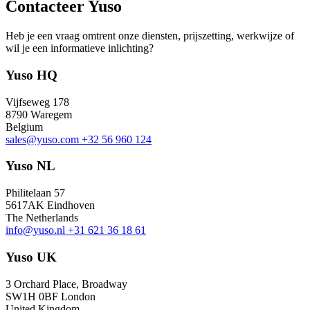
Contacteer Yuso
Heb je een vraag omtrent onze diensten, prijszetting, werkwijze of
wil je een informatieve inlichting?
Yuso HQ
Vijfseweg 178
8790 Waregem
Belgium
sales@yuso.com
+32 56 960 124
Yuso NL
Philitelaan 57
5617AK Eindhoven
The Netherlands
info@yuso.nl
+31 621 36 18 61
Yuso UK
3 Orchard Place, Broadway
SW1H 0BF London
United Kingdom