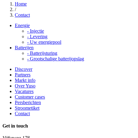
Home
/
Contact
Energie
-
Injectie
-
Levering
-
Uw energiepool
Batterijen
-
Batterijsturing
-
Grootschalige batterijopslag
Discover
Partners
Markt info
Over Yuso
Vacatures
Customer cases
Persberichten
Stroometiket
Contact
Get in touch
Vijfseweg 178