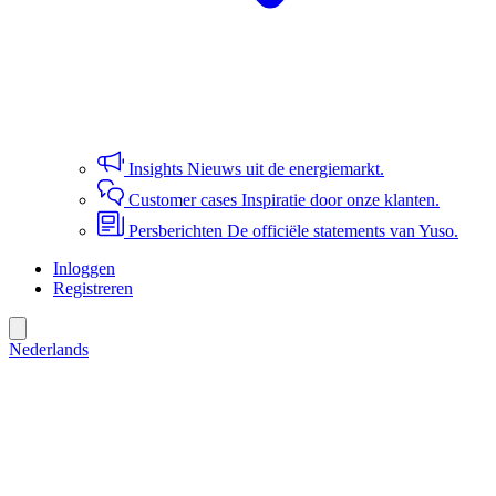
Insights
Nieuws uit de energiemarkt.
Customer cases
Inspiratie door onze klanten.
Persberichten
De officiële statements van Yuso.
Inloggen
Registreren
Nederlands