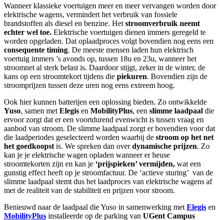
Wanneer klassieke voertuigen meer en meer vervangen worden door
elektrische wagens, vermindert het verbruik van fossiele
brandstoffen als diesel en benzine. Het
stroomverbruik neemt
echter wel toe.
Elektrische voertuigen dienen immers geregeld te
worden opgeladen. Dat oplaadproces volgt bovendien nog eens een
consequente timing
. De meeste mensen laden hun elektrisch
voertuig immers ’s avonds op, tussen 18u en 23u, wanneer het
stroomnet al sterk belast is. Daardoor stijgt, zeker in de winter, de
kans op een stroomtekort tijdens die
piekuren
. Bovendien zijn de
stroomprijzen tussen deze uren nog eens extreem hoog.
Ook hier kunnen batterijen een oplossing bieden. Zo ontwikkelde
Yuso
, samen met
Elegis
en
MobilityPlus
, een
slimme laadpaal
die
ervoor zorgt dat er een voortdurend evenwicht is tussen vraag en
aanbod van stroom. De slimme laadpaal zorgt er bovendien voor dat
die laadperiodes geselecteerd worden waarbij de
stroom op het net
het goedkoopst
is. We spreken dan over
dynamische prijzen
. Zo
kan je je elektrische wagen opladen wanneer er heuse
stroomtekorten zijn en kan je
‘prijspieken’ vermijden,
wat een
gunstig effect heeft op je stroomfactuur. De ‘actieve sturing’ van de
slimme laadpaal stemt dus het laadproces van elektrische wagens af
met de realiteit van de stabiliteit en prijzen voor stroom.
Benieuwd naar de laadpaal die Yuso in samenwerking met
Elegis
en
MobilityPlus
installeerde op de parking van
UGent Campus