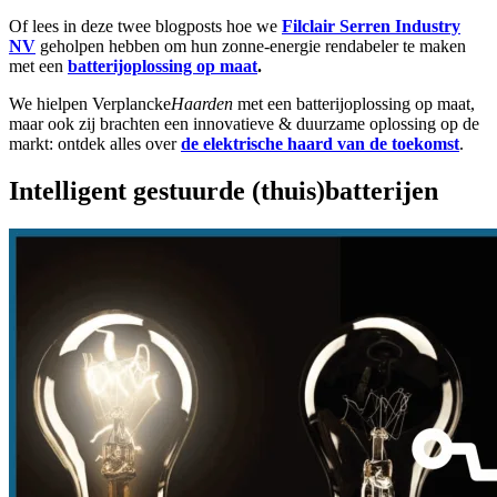
Of lees in deze twee blogposts hoe we
Filclair Serren Industry
NV
geholpen hebben om hun zonne-energie rendabeler te maken
met een
batterijoplossing op maat
.
We hielpen Verplancke
Haarden
met een batterijoplossing op maat,
maar ook zij brachten een innovatieve & duurzame oplossing op de
markt: ontdek alles over
de elektrische haard van de toekomst
.
Intelligent gestuurde (thuis)batterijen