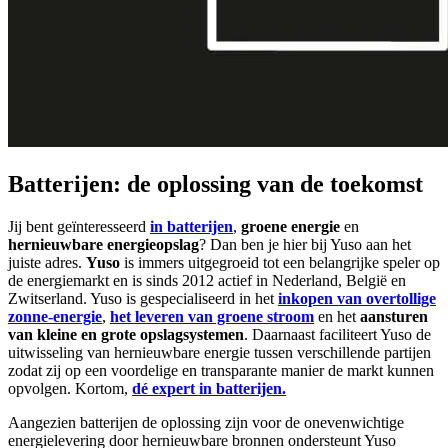
Batterijen: de oplossing van de toekomst
Jij bent geïnteresseerd
in
batterijen
,
groene energie
en
hernieuwbare energieopslag
? Dan ben je hier bij Yuso aan het
juiste adres.
Yuso
is immers uitgegroeid tot een belangrijke speler op
de energiemarkt en is sinds 2012 actief in Nederland, België en
Zwitserland. Yuso is gespecialiseerd in het
inkopen van overtollige
zonne-energie
,
het leveren van groene stroom
en het
aansturen
van kleine en grote opslagsystemen
. Daarnaast faciliteert Yuso de
uitwisseling van hernieuwbare energie tussen verschillende partijen
zodat zij op een voordelige en transparante manier de markt kunnen
opvolgen. Kortom,
dé expert in batterijen.
Aangezien batterijen de oplossing zijn voor de onevenwichtige
energielevering door hernieuwbare bronnen ondersteunt Yuso