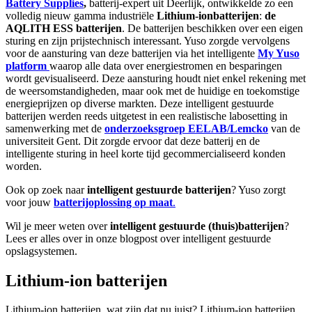
Battery Supplies
,
batterij-expert uit Deerlijk, ontwikkelde zo een
volledig nieuw gamma industriële
Lithium-ionbatterijen
:
de
AQLITH ESS batterijen
. De batterijen beschikken over een eigen
sturing en zijn prijstechnisch interessant. Yuso zorgde vervolgens
voor de aansturing van deze batterijen via het intelligente
My Yuso
platform
waarop alle data over energiestromen en besparingen
wordt gevisualiseerd. Deze aansturing houdt niet enkel rekening met
de weersomstandigheden, maar ook met de huidige en toekomstige
energieprijzen op diverse markten. Deze intelligent gestuurde
batterijen werden reeds uitgetest in een realistische labosetting in
samenwerking met de
onderzoeksgroep EELAB/Lemcko
van de
universiteit Gent. Dit zorgde ervoor dat deze batterij en de
intelligente sturing in heel korte tijd gecommercialiseerd konden
worden.
Ook op zoek naar
intelligent gestuurde batterijen
? Yuso zorgt
voor jouw
batterijoplossing op maat
.
Wil je meer weten over
intelligent gestuurde (thuis)batterijen
?
Lees er alles over in onze blogpost over intelligent gestuurde
opslagsystemen.
Lithium-ion batterijen
Lithium-ion batterijen, wat zijn dat nu juist? Lithium-ion batterijen