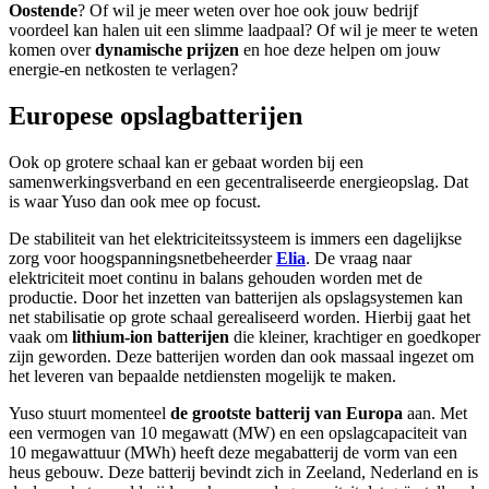
Oostende
? Of wil je meer weten over hoe ook jouw bedrijf
voordeel kan halen uit een slimme laadpaal? Of wil je meer te weten
komen over
dynamische prijzen
en hoe deze helpen om jouw
energie-en netkosten te verlagen?
Europese opslagbatterijen
Ook op grotere schaal kan er gebaat worden bij een
samenwerkingsverband en een gecentraliseerde energieopslag. Dat
is waar Yuso dan ook mee op focust.
De stabiliteit van het elektriciteitssysteem is immers een dagelijkse
zorg voor hoogspanningsnetbeheerder
Elia
. De vraag naar
elektriciteit moet continu in balans gehouden worden met de
productie. Door het inzetten van batterijen als opslagsystemen kan
net stabilisatie op grote schaal gerealiseerd worden. Hierbij gaat het
vaak om
lithium-ion batterijen
die kleiner, krachtiger en goedkoper
zijn geworden. Deze batterijen worden dan ook massaal ingezet om
het leveren van bepaalde netdiensten mogelijk te maken.
Yuso stuurt momenteel
de grootste batterij van Europa
aan. Met
een vermogen van 10 megawatt (MW) en een opslagcapaciteit van
10 megawattuur (MWh) heeft deze megabatterij de vorm van een
heus gebouw. Deze batterij bevindt zich in Zeeland, Nederland en is