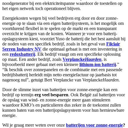
noodgenerator bij een elektriciteitspanne waardoor de toestellen op
het eigen netwerk toch operationeel blijven.
Energiekosten wegen bij veel bedrijven erg door en door zonne-
energie op te slaan via een eigen batterijsysteem, is het mogelijk om
voortdurend flexibel in te spelen op de markt en een transparant
overzicht te krijgen van de kosten. Wanneer je voor een batterij-
opslagsysteem kiest, voorziet Yuso de batterij die het best aansluit bij
de noden van een specifiek bedrijf, zoals in het geval van
Filclair
Serren Industry NV
die optimaal gebaat is met een investering in
een
redoxbatterij
. Elk bedrijf vraagt om een specifieke oplossing
op maat. Een ander bedrijf, zoals
Verplancke
Haarden
, is
bijvoorbeeld meer gebaat met een kleinere
lithium-ion batterij
.”
“Ik beschik over zonnepanelen en de combinatie met een passende
bedrijfsbatterij herleidt mijn netto energiefactuur op jaarbasis tot
nagenoeg nul”, getuigt Bert Verplancke van Verplancke
Haarden
.
Door de slimme inzet van batterijen voor zonne-energie kan een
bedrijf op termijn
erg veel besparen
. Ook België zal batterijen voor
de opslag van wind- en zonne-energie meer gaan stimuleren
waardoor KMO’s en particulieren dus zeker in de toekomst zullen
kunnen baten van een batterijopslagsysteem voor hun hernieuwbare
energie.
Wil je graag meer weten over onze
batterijen voor zonne-energie
?