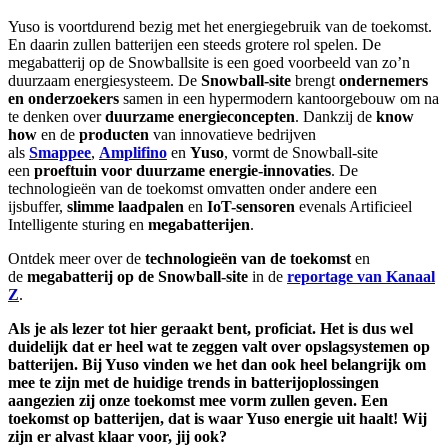
Yuso is voortdurend bezig met het energiegebruik van de toekomst.
En daarin zullen batterijen een steeds grotere rol spelen. De
megabatterij op de Snowballsite is een goed voorbeeld van zo’n
duurzaam energiesysteem. De
Snowball-site
brengt
ondernemers
en onderzoekers
samen in een hypermodern kantoorgebouw om na
te denken over
duurzame energieconcepten
. Dankzij de
know
how
en de
producten
van innovatieve bedrijven
als
Smappee
,
Amplifino
en
Yuso
, vormt de Snowball-site
een
proeftuin voor duurzame energie-innovaties
. De
technologieën van de toekomst omvatten onder andere een
ijsbuffer,
slimme laadpalen
en
IoT-sensoren
evenals Artificieel
Intelligente sturing en
megabatterijen
.
Ontdek meer over de
technologieën van de toekomst
en
de
megabatterij op de Snowball-site
in de
reportage van Kanaal
Z
.
Als je als lezer tot hier geraakt bent, proficiat. Het is dus wel
duidelijk dat er heel wat te zeggen valt over opslagsystemen op
batterijen. Bij Yuso vinden we het dan ook heel belangrijk om
mee te zijn met de huidige trends in batterijoplossingen
aangezien zij onze toekomst mee vorm zullen geven. Een
toekomst op batterijen, dat is waar Yuso energie uit haalt! Wij
zijn er alvast klaar voor, jij ook?