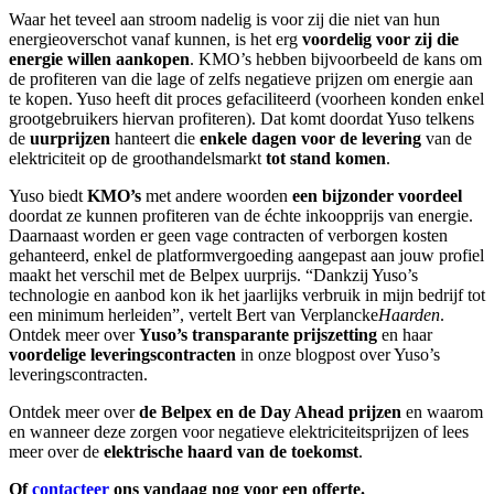
Waar het teveel aan stroom nadelig is voor zij die niet van hun
energieoverschot vanaf kunnen, is het erg
voordelig voor zij die
energie willen aankopen
. KMO’s hebben bijvoorbeeld de kans om
de profiteren van die lage of zelfs negatieve prijzen om energie aan
te kopen. Yuso heeft dit proces gefaciliteerd (voorheen konden enkel
grootgebruikers hiervan profiteren). Dat komt doordat Yuso telkens
de
uurprijzen
hanteert die
enkele dagen voor de levering
van de
elektriciteit op de groothandelsmarkt
tot stand komen
.
Yuso biedt
KMO’s
met andere woorden
een bijzonder voordeel
doordat ze kunnen profiteren van de échte inkoopprijs van energie.
Daarnaast worden er geen vage contracten of verborgen kosten
gehanteerd, enkel de platformvergoeding aangepast aan jouw profiel
maakt het verschil met de Belpex uurprijs. “Dankzij Yuso’s
technologie en aanbod kon ik het jaarlijks verbruik in mijn bedrijf tot
een minimum herleiden”, vertelt Bert van Verplancke
Haarden
.
Ontdek meer over
Yuso’s transparante prijszetting
en haar
voordelige leveringscontracten
in onze blogpost over Yuso’s
leveringscontracten.
Ontdek meer over
de Belpex en de Day Ahead prijzen
en waarom
en wanneer deze zorgen voor negatieve elektriciteitsprijzen of lees
meer over de
elektrische haard van de toekomst
.
Of
contacteer
ons vandaag nog voor een offerte.