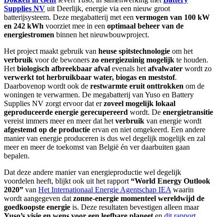
Supplies NV
uit Deerlijk, energie via een nieuw groot
batterijsysteem. Deze megabatterij met een
vermogen van 100 kW
en 242 kWh
voorziet mee in een
optimaal beheer van de
energiestromen
binnen het nieuwbouwproject.
Het project maakt gebruik van
heuse spitstechnologie
om het
verbruik
voor de bewoners
zo energiezuinig mogelijk
te houden.
Het
biologisch afbreekbaar afval
evenals het
afvalwater
wordt zo
verwerkt tot herbruikbaar water, biogas en meststof
.
Daarbovenop wordt ook de
restwarmte eruit onttrokken
om de
woningen te verwarmen. De megabatterij van Yuso en Battery
Supplies NV zorgt ervoor dat er
zoveel mogelijk lokaal
geproduceerde energie gerecupereerd
wordt. De
energietransitie
vereist immers meer en meer dat het
verbruik
van energie wordt
afgestemd op de productie
ervan en niet omgekeerd. Een andere
manier van energie produceren is dus wel degelijk mogelijk en zal
meer en meer de toekomst van België én ver daarbuiten gaan
bepalen.
Dat deze andere manier van energieproductie wel degelijk
voordelen heeft, blijkt ook uit het rapport
“World Energy Outlook
2020”
van
Het Internationaal Energie Agentschap IEA
waarin
wordt aangegeven dat
zonne-energie momenteel wereldwijd de
goedkoopste energie
is. Deze resultaten bevestigen alleen maar
Yuso’s visie en wens voor een leefbare planeet
en
dit rapport