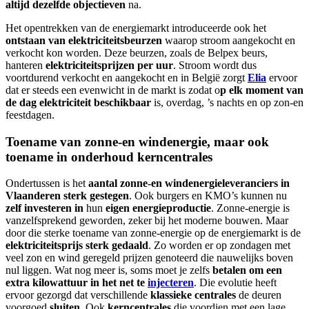
altijd dezelfde objectieven
na.
Het opentrekken van de energiemarkt introduceerde ook het
ontstaan van elektriciteitsbeurzen
waarop stroom aangekocht en
verkocht kon worden. Deze beurzen, zoals de Belpex beurs,
hanteren
elektriciteitsprijzen per uur
. Stroom wordt dus
voortdurend verkocht en aangekocht en in België zorgt
Elia
ervoor
dat er steeds een evenwicht in de markt is zodat o
p elk moment van
de dag elektriciteit beschikbaar
is, overdag, ’s nachts en op zon-en
feestdagen.
Toename van zonne-en windenergie, maar ook
toename in onderhoud kerncentrales
Ondertussen is het
aantal zonne-en windenergieleveranciers in
Vlaanderen sterk gestegen
. Ook burgers en KMO’s kunnen nu
zelf investeren in
hun
eigen energieproductie
. Zonne-energie is
vanzelfsprekend geworden, zeker bij het moderne bouwen. Maar
door die sterke toename van zonne-energie op de energiemarkt is de
elektriciteitsprijs sterk gedaald
. Zo worden er op zondagen met
veel zon en wind geregeld prijzen genoteerd die nauwelijks boven
nul liggen. Wat nog meer is, soms moet je zelfs
betalen om een
extra kilowattuur in het net te
injecteren
. Die evolutie heeft
ervoor gezorgd dat verschillende
klassieke centrales
de deuren
voorgoed
sluiten
. Ook
kerncentrales
die voordien met een lage