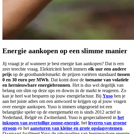
Energie aankopen op een slimme manier
Jij vraagt je af wanneer je best energie kan aankopen? Dat is een
zeer terechte vraag. Elektriciteit heeft immers
elk uur een andere
prijs
op de groothandelsmarkt: de prijzen variëren standaard
tussen
0 en 30 euro per MWh
. Dat komt door de
toename van volatiele
en hernieuwbare energiebronnen
. Het is dus wel degelijk van
belang om slim op deze ups en downs in de markt te reageren. Zo
kan je heel wat besparen op jouw energiefactuur. Bij
Yuso
ben je
aan het juiste adres om een antwoord te krijgen op al jouw vragen
over energie aankopen. Yuso is immers uitgegroeid tot een
belangrijke speler op de energiemarkt en is sinds 2012 actief in
Nederland, België en Zwitserland. Yuso is gespecialiseerd in
het
inkopen van overtollige zonne-energie
, het
leveren van groene
stroom
en het
aansturen van kleine en grote opslagsystemen
.
Daarnaast faciliteert Yuso de uitwisseling van hernieuwbare energie