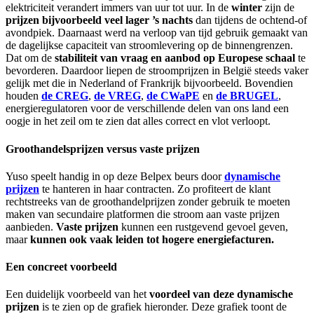
elektriciteit verandert immers van uur tot uur. In de
winter
zijn de
prijzen bijvoorbeeld veel lager
’s nachts
dan tijdens de ochtend-of
avondpiek. Daarnaast werd na verloop van tijd gebruik gemaakt van
de dagelijkse capaciteit van stroomlevering op de binnengrenzen.
Dat om de
stabiliteit van vraag en aanbod op Europese schaal
te
bevorderen. Daardoor liepen de stroomprijzen in België steeds vaker
gelijk met die in Nederland of Frankrijk bijvoorbeeld. Bovendien
houden
de CREG
,
de VREG
,
de CWaPE
en
de BRUGEL
,
energieregulatoren voor de verschillende delen van ons land een
oogje in het zeil om te zien dat alles correct en vlot verloopt.
Groothandelsprijzen versus vaste prijzen
Yuso speelt handig in op deze Belpex beurs door
dynamische
prijzen
te hanteren in haar contracten. Zo profiteert de klant
rechtstreeks van de groothandelprijzen zonder gebruik te moeten
maken van secundaire platformen die stroom aan vaste prijzen
aanbieden.
Vaste prijzen
kunnen een rustgevend gevoel geven,
maar
kunnen ook vaak leiden tot hogere energiefacturen.
Een concreet voorbeeld
Een duidelijk voorbeeld van het
voordeel van deze dynamische
prijzen
is te zien op de grafiek hieronder. Deze grafiek toont de