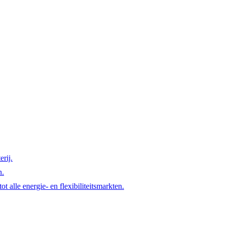
rij.
n.
t alle energie- en flexibiliteitsmarkten.