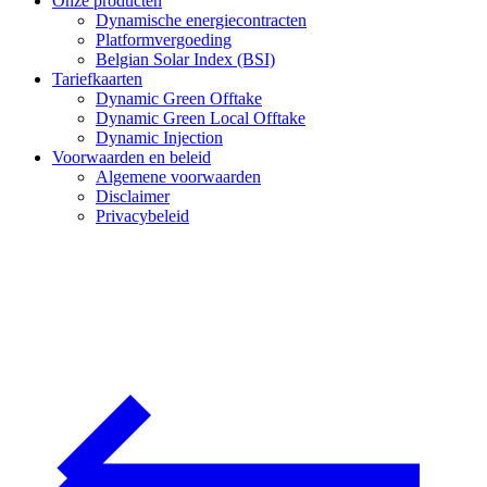
Onze producten
Dynamische energiecontracten
Platformvergoeding
Belgian Solar Index (BSI)
Tariefkaarten
Dynamic Green Offtake
Dynamic Green Local Offtake
Dynamic Injection
Voorwaarden en beleid
Algemene voorwaarden
Disclaimer
Privacybeleid