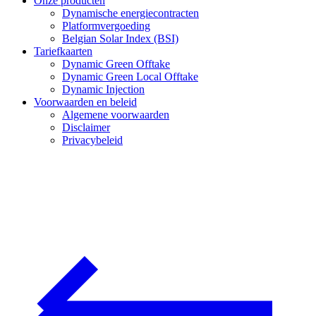
Onze producten
Dynamische energiecontracten
Platformvergoeding
Belgian Solar Index (BSI)
Tariefkaarten
Dynamic Green Offtake
Dynamic Green Local Offtake
Dynamic Injection
Voorwaarden en beleid
Algemene voorwaarden
Disclaimer
Privacybeleid