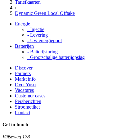
Tariefkaarten
/
Dynamic Green Local Offtake
Energie
-
Injectie
-
Levering
-
Uw energiepool
Batterijen
-
Batterijsturing
-
Grootschalige batterijopslag
Discover
Partners
Markt info
Over Yuso
Vacatures
Customer cases
Persberichten
Stroometiket
Contact
Get in touch
Vijfseweg 178