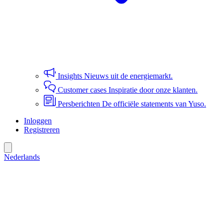
Insights
Nieuws uit de energiemarkt.
Customer cases
Inspiratie door onze klanten.
Persberichten
De officiële statements van Yuso.
Inloggen
Registreren
Nederlands