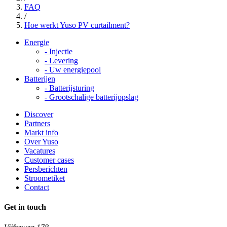
FAQ
/
Hoe werkt Yuso PV curtailment?
Energie
-
Injectie
-
Levering
-
Uw energiepool
Batterijen
-
Batterijsturing
-
Grootschalige batterijopslag
Discover
Partners
Markt info
Over Yuso
Vacatures
Customer cases
Persberichten
Stroometiket
Contact
Get in touch