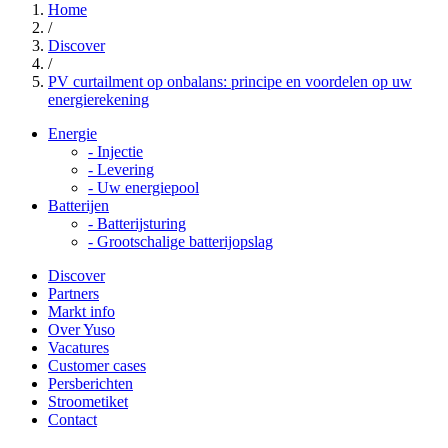
Home
/
Discover
/
PV curtailment op onbalans: principe en voordelen op uw
energierekening
Energie
-
Injectie
-
Levering
-
Uw energiepool
Batterijen
-
Batterijsturing
-
Grootschalige batterijopslag
Discover
Partners
Markt info
Over Yuso
Vacatures
Customer cases
Persberichten
Stroometiket
Contact