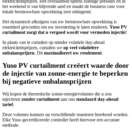
elektriciteitsprijzen. Het overaanbod tijdens zonnige periodes en in
het weekend is van blijvende aard en maakt de business case voor
lokale hernieuwbare opwekking zeer uitdagend.
Het dynamisch afknijpen van uw hernieuwbare opwekking is
essentieel geworden om uw investering te laten renderen.
Yuso PV
curtailment zorgt dat u vergoed wordt voor vermeden injectie!
In plaats van te curtailen op minder volatiele day-ahead
elektriciteitsprijzen, curtailen we
op veel volatielere
onbalansprijzen
. Dit
maximaliseert uw rendement
.
Yuso PV curtailment creëert waarde door
de injectie van zonne-energie te beperken
bij negatieve onbalansprijzen
Wij kopen de theoretische zonne-energievolumes die u zou
injecteren
zonder curtailment
aan ons
standaard day-ahead
tarief
.
Deze volumes kunnen op verschillende manieren berekend worden.
Elke Yuso gecertificeerde controller heeft hiervoor een accurate
methode.