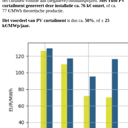
het curtailed volume aan (negatieve) onbalansprijzen.
Met Yuso PV
curtailment genereert deze installatie ca. 76 k€ omzet
, of ca.
77 €/MWh theoretische productie.
Het voordeel van PV curtailment
is dus ca.
50%
, of ±
25
k€/MWp/jaar.