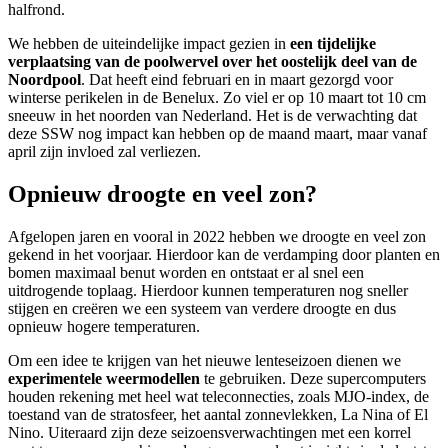
halfrond.
We hebben de uiteindelijke impact gezien in
een tijdelijke
verplaatsing van de poolwervel over het oostelijk deel van de
Noordpool
. Dat heeft eind februari en in maart gezorgd voor
winterse perikelen in de Benelux. Zo viel er op 10 maart tot 10 cm
sneeuw in het noorden van Nederland. Het is de verwachting dat
deze SSW nog impact kan hebben op de maand maart, maar vanaf
april zijn invloed zal verliezen.
Opnieuw droogte en veel zon?
Afgelopen jaren en vooral in 2022 hebben we droogte en veel zon
gekend in het voorjaar. Hierdoor kan de verdamping door planten en
bomen maximaal benut worden en ontstaat er al snel een
uitdrogende toplaag. Hierdoor kunnen temperaturen nog sneller
stijgen en creëren we een systeem van verdere droogte en dus
opnieuw hogere temperaturen.
Om een idee te krijgen van het nieuwe lenteseizoen dienen we
experimentele weermodellen
te gebruiken. Deze supercomputers
houden rekening met heel wat teleconnecties, zoals MJO-index, de
toestand van de stratosfeer, het aantal zonnevlekken, La Nina of El
Nino. Uiteraard zijn deze seizoensverwachtingen met een korrel