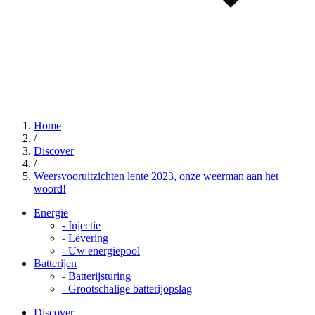
Home
/
Discover
/
Weersvooruitzichten lente 2023, onze weerman aan het
woord!
Energie
-
Injectie
-
Levering
-
Uw energiepool
Batterijen
-
Batterijsturing
-
Grootschalige batterijopslag
Discover