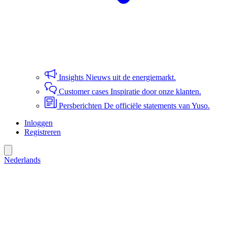
Insights
Nieuws uit de energiemarkt.
Customer cases
Inspiratie door onze klanten.
Persberichten
De officiële statements van Yuso.
Inloggen
Registreren
Nederlands