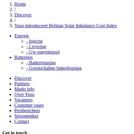
Home
/
Discover
/
Yuso introduceert Belgian Solar Imbalance Cost Index
Energie
-
Injectie
-
Levering
-
Uw energiepool
Batterijen
-
Batterijsturing
-
Grootschalige batterijopslag
Discover
Partners
Markt info
Over Yuso
Vacatures
Customer cases
Persberichten
Stroometiket
Contact
Get in touch