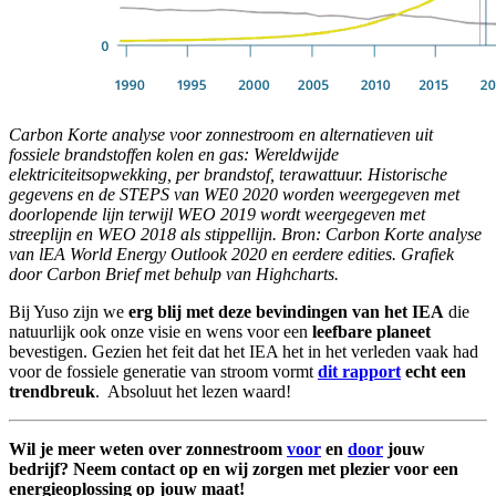
Carbon Korte analyse voor zonnestroom en alternatieven uit
fossiele brandstoffen kolen en gas: Wereldwijde
elektriciteitsopwekking, per brandstof, terawattuur. Historische
gegevens en de STEPS van WE0 2020 worden weergegeven met
doorlopende lijn terwijl WEO 2019 wordt weergegeven met
streeplijn en WEO 2018 als stippellijn. Bron: Carbon Korte analyse
van lEA World Energy Outlook 2020 en eerdere edities. Grafiek
door Carbon Brief met behulp van Highcharts.
Bij Yuso zijn we
erg blij met deze bevindingen van het IEA
die
natuurlijk ook onze visie en wens voor een
leefbare planeet
bevestigen. Gezien het feit dat het IEA het in het verleden vaak had
voor de fossiele generatie van stroom vormt
dit rapport
echt een
trendbreuk
. Absoluut het lezen waard!
Wil je meer weten over zonnestroom
voor
en
door
jouw
bedrijf? Neem contact op en wij zorgen met plezier voor een
energieoplossing op jouw maat!