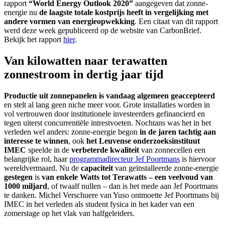
rapport
“World Energy Outlook 2020”
aangegeven dat zonne-
energie nu
de laagste totale kostprijs heeft in vergelijking met
andere vormen van energieopwekking
. Een citaat van dit rapport
werd deze week gepubliceerd op de website van CarbonBrief.
Bekijk het rapport
hier
.
Van kilowatten naar terawatten
zonnestroom in dertig jaar tijd
Productie uit zonnepanelen is vandaag algemeen geaccepteerd
en stelt al lang geen niche meer voor. Grote installaties worden in
vol vertrouwen door institutionele investeerders gefinancierd en
tegen uiterst concurrentiële intrestvoeten. Nochtans was het in het
verleden wel anders: zonne-energie begon
in de jaren tachtig aan
interesse te winnen
, ook
het Leuvense onderzoeksinstituut
IMEC
speelde in de
verbeterde kwaliteit
van zonnecellen een
belangrijke rol, haar
programmadirecteur Jef Poortmans
is hiervoor
wereldvermaard. Nu de
capaciteit
van geïnstalleerde zonne-energie
gestegen
is
van enkele Watts tot Terawatts – een veelvoud van
1000 miljard
, of twaalf nullen – dan is het mede aan Jef Poortmans
te danken. Michel Verschuere van Yuso ontmoette Jef Poortmans bij
IMEC in het verleden als student fysica in het kader van een
zomerstage op het vlak van halfgeleiders.