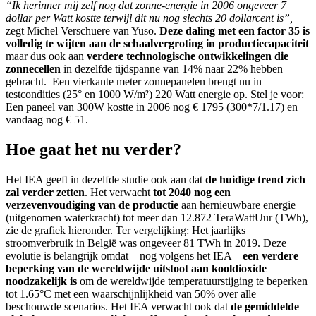
“Ik herinner mij zelf nog dat zonne-energie in 2006 ongeveer 7
dollar per Watt kostte terwijl dit nu nog slechts 20 dollarcent is”,
zegt Michel Verschuere van Yuso.
Deze daling met een factor 35 is
volledig te wijten aan de schaalvergroting in productiecapaciteit
maar dus ook aan
verdere technologische ontwikkelingen die
zonnecellen
in dezelfde tijdspanne van 14% naar 22% hebben
gebracht. Een vierkante meter zonnepanelen brengt nu in
testcondities (25° en 1000 W/m²) 220 Watt energie op. Stel je voor:
Een paneel van 300W kostte in 2006 nog € 1795 (300*7/1.17) en
vandaag nog € 51.
Hoe gaat het nu verder?
Het IEA geeft in dezelfde studie ook aan dat
de huidige trend zich
zal verder zetten
. Het verwacht
tot 2040 nog een
verzevenvoudiging van de productie
aan hernieuwbare energie
(uitgenomen waterkracht) tot meer dan 12.872 TeraWattUur (TWh),
zie de grafiek hieronder. Ter vergelijking: Het jaarlijks
stroomverbruik in België was ongeveer 81 TWh in 2019. Deze
evolutie is belangrijk omdat – nog volgens het IEA –
een verdere
beperking van de wereldwijde uitstoot aan kooldioxide
noodzakelijk is
om de wereldwijde temperatuurstijging te beperken
tot 1.65°C met een waarschijnlijkheid van 50% over alle
beschouwde scenarios. Het IEA verwacht ook dat
de gemiddelde