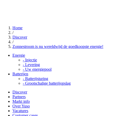
Home
/
Discover
/
Zonnestroom is nu wereldwijd de goedkoopste energie!
Energie
-
Injectie
-
Levering
-
Uw energiepool
Batterijen
-
Batterijsturing
-
Grootschalige batterijopslag
Discover
Partners
Markt info
Over Yuso
Vacatures
Customer cases