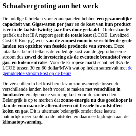
Schaalvergroting aan het werk
De huidige fabrieken voor zonnepanelen hebben
een gezamenlijke
capaciteit van Gigawatten per jaar
en de
kost van hun product
is er in de laatste twintig jaar fors door gedaald
. Onderstaande
grafiek uit het IEA rapport geeft
de totale kost
(LCOE, Levelized
Cost Of Energy) weer
van de zonnestroom in verschillende grote
landen ten opzichte van fossiele productie van stroom
. Deze
totaalkost betreft telkens de volledige kost van de geproduceerde
stroom dus
zowel de investering als de eventuele brandstof voor
gas- en kolencentrales
. Voor de Europese markt schat het IEA de
LCOE tussen 30 en 60 dollar/MWh wat op heden samenvalt met
de
gemiddelde stroom kost op de beurs
.
De verschillen in het kost bereik van zonne-energie tussen de
verschillende landen heeft vooral te maken met
verschillen in
loonkosten
en algemene sourcing kost voor de zonnecellen.
Belangrijk is op te merken dat
zonne-energie nu dus goedkoper is
dan de voornaamste alternatieven uit fossiele brandstoffen
kolen en gas
. Dit is uitermate belangrijk omdat deze laatste
natuurlijk meer kooldioxide uitstoten en daarmee bijdragen aan de
klimaatopwarming
.