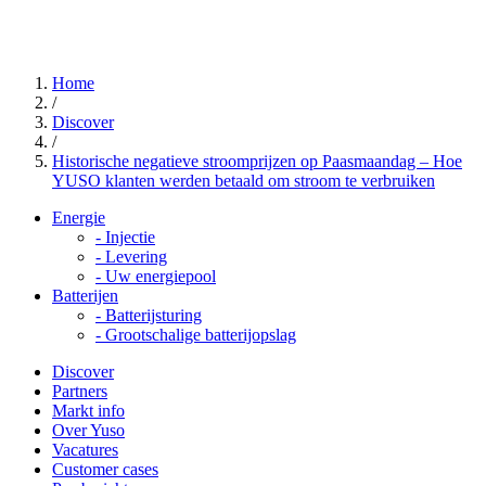
Home
/
Discover
/
Historische negatieve stroomprijzen op Paasmaandag – Hoe
YUSO klanten werden betaald om stroom te verbruiken
Energie
-
Injectie
-
Levering
-
Uw energiepool
Batterijen
-
Batterijsturing
-
Grootschalige batterijopslag
Discover
Partners
Markt info
Over Yuso
Vacatures
Customer cases