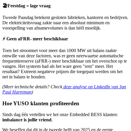
🏖️Feestdag = lage vraag
Tweede Paasdag betekent gesloten fabrieken, kantoren en bedrijven.
De elektriciteitsvraag zakte naar een absoluut minimum en
voorspelling van afnamevolumes is dan héél moeilijk.
⚡️ Geen aFRR- meer beschikbaar
Toen het stroomnet voor meer dan 1000 MW uit balans raakte
omwille van deze factoren, was er geen neerwaartse automatische
frequentiereserve (aFRR-) meer beschikbaar om het overschot op te
vangen. Het systeem had als het ware geen "rem" meer. Het
resultaat? Extreem negatieve prijzen die toegepast werden om het
net in balans te houden.
(Meer technische details? Check
deze analyse op LinkedIn van Jan
Paul Harreman
)
Hoe YUSO klanten profiteerden
Sinds dag één vertellen we het onze Embedded BESS klanten:
imbalance is jullie vriend
.
We beseffen dat dit in de tweede helft van 2025 en de eerste