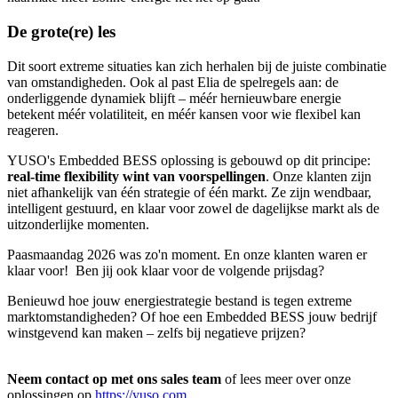
De grote(re) les
Dit soort extreme situaties kan zich herhalen bij de juiste combinatie
van omstandigheden. Ook al past Elia de spelregels aan: de
onderliggende dynamiek blijft – méér hernieuwbare energie
betekent méér volatiliteit, en méér kansen voor wie flexibel kan
reageren.
YUSO's Embedded BESS oplossing is gebouwd op dit principe:
real-time flexibility wint van voorspellingen
. Onze klanten zijn
niet afhankelijk van één strategie of één markt. Ze zijn wendbaar,
intelligent gestuurd, en klaar voor zowel de dagelijkse markt als de
uitzonderlijke momenten.
Paasmaandag 2026 was zo'n moment. En onze klanten waren er
klaar voor! Ben jij ook klaar voor de volgende prijsdag?
Benieuwd hoe jouw energiestrategie bestand is tegen extreme
marktomstandigheden? Of hoe een Embedded BESS jouw bedrijf
winstgevend kan maken – zelfs bij negatieve prijzen?
Neem contact op met ons sales team
of lees meer over onze
oplossingen op
https://yuso.com