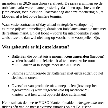
maanden van 2026 misschien veraf leek: De prijsverschillen op de
onbalansmarkt waren namelijk sterk gedaald ten opzichte van de
jaren ervoor, toch bleek op Paasmaandag dat deze redenering blijft
kloppen, al is het op de langere termijn.
Waar vaste contracten of day-ahead strategieën vastlopen bij
extreme prijsschommelingen, draait een imbalance-strategie mee met
de realtime markt. En dat loont – vooral bij uitzonderlijke events
zoals deze die dan wel niet lang op voorhand te voorspellen zijn.
Wat gebeurde er bij onze klanten?
Batterijen die op het juiste moment
consumeerden
(laadden)
werden betaald om elektriciteit af te nemen, zo bestuurt
YUSO alleen al in België meer dan 400 MW
Slimme sturing zorgde dat batterijen
niet ontlaadden
op het
slechtste moment
Overschot van productie uit zonnepanelen (bovenop het
eigenverbruik) werd uitgeschakeld bij meerdere YUSO
klanten, wat hen winst opbracht door curtailment
Het resultaat: de meeste YUSO klanten draaiden
winstgevende
uren
tijdens één van de meest extreme situaties op het Belgische