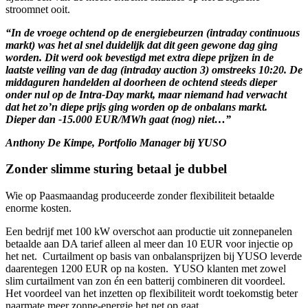
stroomnet ooit.
“In de vroege ochtend op de energiebeurzen (intraday continuous
markt) was het al snel duidelijk dat dit geen gewone dag ging
worden. Dit werd ook bevestigd met extra diepe prijzen in de
laatste veiling van de dag (intraday auction 3) omstreeks 10:20. De
middaguren handelden al doorheen de ochtend steeds dieper
onder nul op de Intra-Day markt, maar niemand had verwacht
dat het zo’n diepe prijs ging worden op de onbalans markt.
Dieper dan -15.000 EUR/MWh gaat (nog) niet…”
Anthony De Kimpe, Portfolio Manager bij YUSO
Zonder slimme sturing betaal je dubbel
Wie op Paasmaandag produceerde zonder flexibiliteit betaalde
enorme kosten.
Een bedrijf met 100 kW overschot aan productie uit zonnepanelen
betaalde aan DA tarief alleen al meer dan 10 EUR voor injectie op
het net. Curtailment op basis van onbalansprijzen bij YUSO leverde
daarentegen 1200 EUR op na kosten. YUSO klanten met zowel
slim curtailment van zon én een batterij combineren dit voordeel.
Het voordeel van het inzetten op flexibiliteit wordt toekomstig beter
naarmate meer zonne-energie het net op gaat.