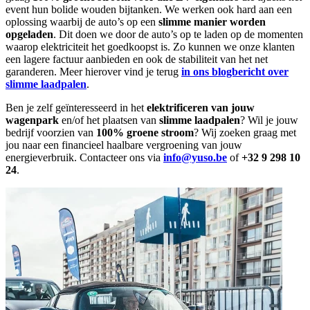
event hun bolide wouden bijtanken. We werken ook hard aan een
oplossing waarbij de auto’s op een
slimme manier worden
opgeladen
. Dit doen we door de auto’s op te laden op de momenten
waarop elektriciteit het goedkoopst is. Zo kunnen we onze klanten
een lagere factuur aanbieden en ook de stabiliteit van het net
garanderen. Meer hierover vind je terug
in ons blogbericht over
slimme laadpalen
.
Ben je zelf geïnteresseerd in het
elektrificeren van jouw
wagenpark
en/of het plaatsen van
slimme laadpalen
? Wil je jouw
bedrijf voorzien van
100% groene stroom
? Wij zoeken graag met
jou naar een financieel haalbare vergroening van jouw
energieverbruik. Contacteer ons via
info@yuso.be
of
+32 9 298 10
24
.