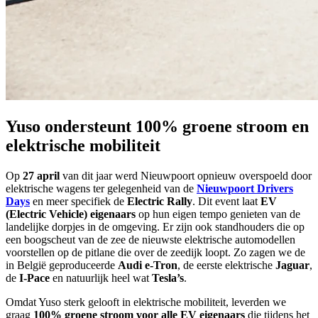
Yuso ondersteunt 100% groene stroom en
elektrische mobiliteit
Op
27 april
van dit jaar werd Nieuwpoort opnieuw overspoeld door
elektrische wagens ter gelegenheid van de
Nieuwpoort Drivers
Days
en meer specifiek de
Electric Rally
. Dit event laat
EV
(Electric Vehicle) eigenaars
op hun eigen tempo genieten van de
landelijke dorpjes in de omgeving. Er zijn ook standhouders die op
een boogscheut van de zee de nieuwste elektrische automodellen
voorstellen op de pitlane die over de zeedijk loopt. Zo zagen we de
in België geproduceerde
Audi e-Tron
, de eerste elektrische
Jaguar
,
de
I-Pace
en natuurlijk heel wat
Tesla’s
.
Omdat Yuso sterk gelooft in elektrische mobiliteit, leverden we
graag
100% groene stroom voor alle EV eigenaars
die tijdens het