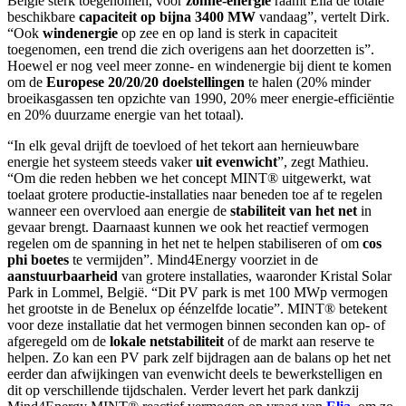
België sterk toegenomen, voor
zonne-energie
raamt Elia de totale
beschikbare
capaciteit op bijna 3400 MW
vandaag”, vertelt Dirk.
“Ook
windenergie
op zee en op land is sterk in capaciteit
toegenomen, een trend die zich overigens aan het doorzetten is”.
Hoewel er nog veel meer zonne- en windenergie bij dient te komen
om de
Europese 20/20/20 doelstellingen
te halen (20% minder
broeikasgassen ten opzichte van 1990, 20% meer energie-efficiëntie
en 20% duurzame energie van het totaal).
“In elk geval drijft de toevloed of het tekort aan hernieuwbare
energie het systeem steeds vaker
uit evenwicht
”, zegt Mathieu.
“Om die reden hebben we het concept MINT® uitgewerkt, wat
toelaat grotere productie-installaties naar beneden toe af te regelen
wanneer een overvloed aan energie de
stabiliteit van het net
in
gevaar brengt. Daarnaast kunnen we ook het reactief vermogen
regelen om de spanning in het net te helpen stabiliseren of om
cos
phi boetes
te vermijden”. Mind4Energy voorziet in de
aanstuurbaarheid
van grotere installaties, waaronder Kristal Solar
Park in Lommel, België. “Dit PV park is met 100 MWp vermogen
het grootste in de Benelux op éénzelfde locatie”. MINT® betekent
voor deze installatie dat het vermogen binnen seconden kan op- of
afgeregeld om de
lokale netstabiliteit
of de markt aan reserve te
helpen. Zo kan een PV park zelf bijdragen aan de balans op het net
eerder dan afwijkingen van evenwicht deels te bewerkstelligen en
dit op verschillende tijdschalen. Verder levert het park dankzij