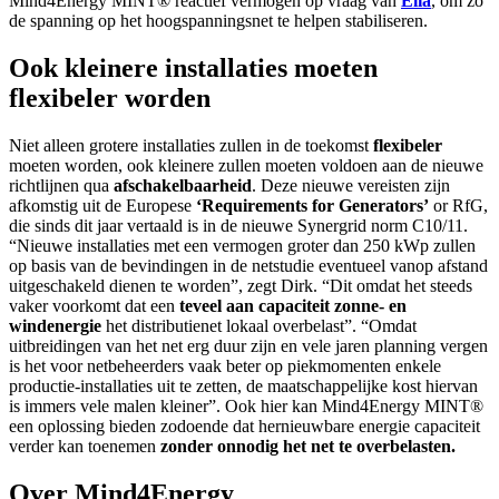
Mind4Energy MINT® reactief vermogen op vraag van
Elia
, om zo
de spanning op het hoogspanningsnet te helpen stabiliseren.
Ook kleinere installaties moeten
flexibeler worden
Niet alleen grotere installaties zullen in de toekomst
flexibeler
moeten worden, ook kleinere zullen moeten voldoen aan de nieuwe
richtlijnen qua
afschakelbaarheid
. Deze nieuwe vereisten zijn
afkomstig uit de Europese
‘Requirements for Generators’
or RfG,
die sinds dit jaar vertaald is in de nieuwe Synergrid norm C10/11.
“Nieuwe installaties met een vermogen groter dan 250 kWp zullen
op basis van de bevindingen in de netstudie eventueel vanop afstand
uitgeschakeld dienen te worden”, zegt Dirk. “Dit omdat het steeds
vaker voorkomt dat een
teveel aan capaciteit zonne- en
windenergie
het distributienet lokaal overbelast”. “Omdat
uitbreidingen van het net erg duur zijn en vele jaren planning vergen
is het voor netbeheerders vaak beter op piekmomenten enkele
productie-installaties uit te zetten, de maatschappelijke kost hiervan
is immers vele malen kleiner”. Ook hier kan Mind4Energy MINT®
een oplossing bieden zodoende dat hernieuwbare energie capaciteit
verder kan toenemen
zonder onnodig het net te overbelasten.
Over Mind4Energy