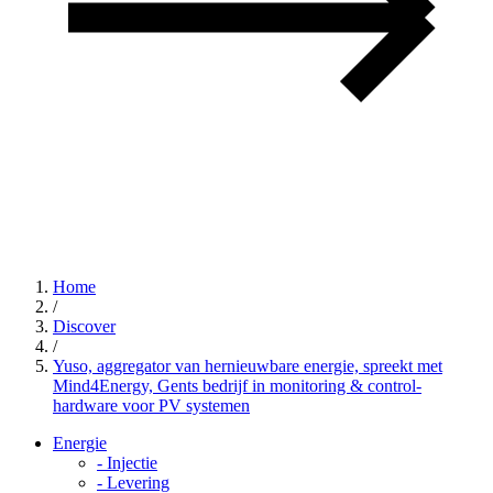
Home
/
Discover
/
Yuso, aggregator van hernieuwbare energie, spreekt met
Mind4Energy, Gents bedrijf in monitoring & control-
hardware voor PV systemen
Energie
-
Injectie
-
Levering