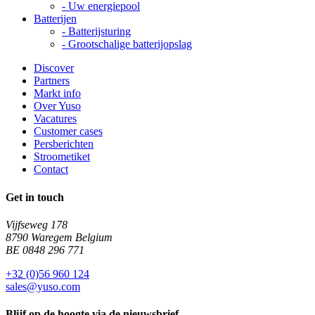
-
Uw energiepool
Batterijen
-
Batterijsturing
-
Grootschalige batterijopslag
Discover
Partners
Markt info
Over Yuso
Vacatures
Customer cases
Persberichten
Stroometiket
Contact
Get in touch
Vijfseweg 178
8790 Waregem Belgium
BE 0848 296 771
+32 (0)56 960 124
sales@yuso.com
Blijf op de hoogte via de nieuwsbrief