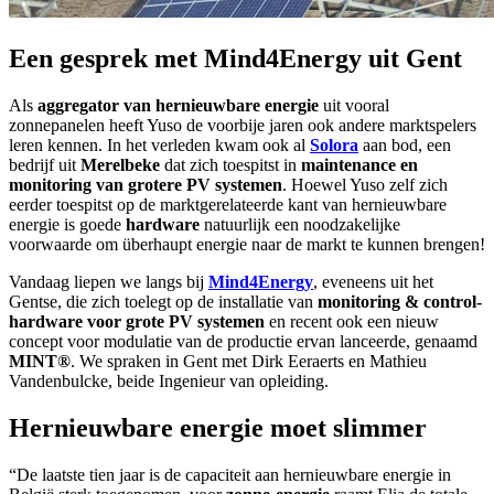
Een gesprek met Mind4Energy uit Gent
Als
aggregator van hernieuwbare energie
uit vooral
zonnepanelen heeft Yuso de voorbije jaren ook andere marktspelers
leren kennen. In het verleden kwam ook al
Solora
aan bod, een
bedrijf uit
Merelbeke
dat zich toespitst in
maintenance en
monitoring van grotere PV systemen
. Hoewel Yuso zelf zich
eerder toespitst op de marktgerelateerde kant van hernieuwbare
energie is goede
hardware
natuurlijk een noodzakelijke
voorwaarde om überhaupt energie naar de markt te kunnen brengen!
Vandaag liepen we langs bij
Mind4Energy
, eveneens uit het
Gentse, die zich toelegt op de installatie van
monitoring & control-
hardware voor grote PV systemen
en recent ook een nieuw
concept voor modulatie van de productie ervan lanceerde, genaamd
MINT®
. We spraken in Gent met Dirk Eeraerts en Mathieu
Vandenbulcke, beide Ingenieur van opleiding.
Hernieuwbare energie moet slimmer
“De laatste tien jaar is de capaciteit aan hernieuwbare energie in