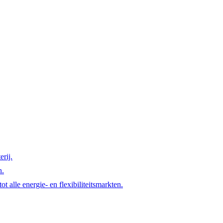
rij.
n.
t alle energie- en flexibiliteitsmarkten.