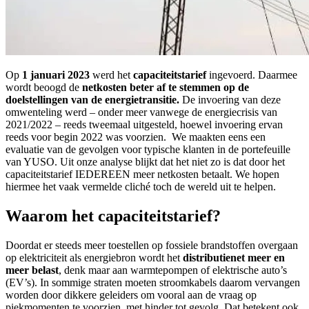
Op
1 januari 2023
werd het
capaciteitstarief
ingevoerd. Daarmee
wordt beoogd de
netkosten beter af te stemmen op de
doelstellingen van de energietransitie.
De invoering van deze
omwenteling werd – onder meer vanwege de energiecrisis van
2021/2022 – reeds tweemaal uitgesteld, hoewel invoering ervan
reeds voor begin 2022 was voorzien. We maakten eens een
evaluatie van de gevolgen voor typische klanten in de portefeuille
van YUSO. Uit onze analyse blijkt dat het niet zo is dat door het
capaciteitstarief IEDEREEN meer netkosten betaalt. We hopen
hiermee het vaak vermelde cliché toch de wereld uit te helpen.
Waarom het capaciteitstarief?
Doordat er steeds meer toestellen op fossiele brandstoffen overgaan
op elektriciteit als energiebron wordt het
distributienet meer en
meer belast
, denk maar aan warmtepompen of elektrische auto’s
(EV’s). In sommige straten moeten stroomkabels daarom vervangen
worden door dikkere geleiders om vooral aan de vraag op
piekmomenten te voorzien, met hinder tot gevolg. Dat betekent ook