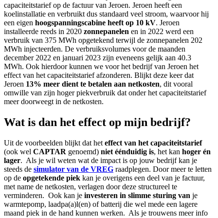
capaciteitstarief op de factuur van Jeroen. Jeroen heeft een
koelinstallatie en verbruikt dus standaard veel stroom, waarvoor hij
een eigen
hoogspanningscabine heeft op 10 kV
. Jeroen
installeerde reeds in 2020
zonnepanelen
en in 2022 werd een
verbruik van 375 MWh opgetekend terwijl de zonnepanelen 202
MWh injecteerden. De verbruiksvolumes voor de maanden
december 2022 en januari 2023 zijn eveneens gelijk aan 40.3
MWh. Ook hierdoor kunnen we voor het bedrijf van Jeroen het
effect van het capaciteitstarief afzonderen. Blijkt deze keer dat
Jeroen
13% meer dient te betalen aan netkosten
, dit vooral
omwille van zijn hoger piekverbruik dat onder het capaciteitstarief
meer doorweegt in de netkosten.
Wat is dan het effect op
mijn bedrijf
?
Uit de voorbeelden blijkt dat het
effect van het capaciteitstarief
(ook wel
CAPTAR
genoemd)
niet éénduidig is
, het kan
hoger én
lager
. Als je wil weten wat de impact is op jouw bedrijf kan je
steeds de
simulator van de VREG
raadplegen. Door meer te letten
op de
opgetekende piek
kan je overigens een deel van je factuur,
met name de netkosten, verlagen door deze structureel te
verminderen. Ook kan je
investeren in slimme sturing van
je
warmtepomp, laadpa(a)l(en) of batterij die wel mede een lagere
maand piek in de hand kunnen werken. Als je trouwens meer info