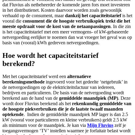
dat Fluvius als netbeheerder de komende jaren fors moet investeren
in het distributienet. Kosten daarvoor worden zoals gewoonlijk
verhaald op de consument, maar
dankzij het capaciteitstarief
is het
vooral die
consument die de hoogste verbruikspiek trekt die het
meeste opdraait voor de kost van de netaanpassingen
. In die zin
is het capaciteitstarief met een meer vermogens- of kW-gebaseerde
netvergoeding eerlijker te noemen dan wat vroeger het geval was op
basis van (vooral) kWh gedreven netvergoedingen.
Hoe wordt het capaciteitstarief
berekend?
Met het capaciteitstarief werd een
alternatieve
berekeningsmethode
ingevoerd voor het gedeelte ‘netgebruik’ in
de netvergoedingen op de elektriciteitsfactuur van iedereen,
bedrijven en particulieren. De basis van de netvergoeding wordt
berekend aan de hand van de
gemiddelde maandpiek (MP)
. Deze
wordt door Fluvius berekend als het
rekenkundig gemiddelde van
de hoogste piekverbruiken die je de laatste twaalf maanden
optekende
. Indien de gemiddelde maandpiek MP lager is dan 2.5
kW (vooral voor particulieren en kleine verbruikers) geldt 2.5 kW
als minimum voor de maandpiek. Je kan via
Mijn Fluvius
zelf je
toegangsvermogen ‘TV’ instellen waarmee je forfaitair belast wordt