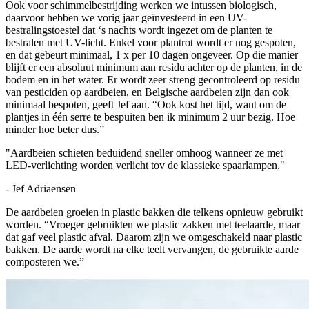
Ook voor schimmelbestrijding werken we intussen biologisch,
daarvoor hebben we vorig jaar geïnvesteerd in een UV-
bestralingstoestel dat ‘s nachts wordt ingezet om de planten te
bestralen met UV-licht. Enkel voor plantrot wordt er nog gespoten,
en dat gebeurt minimaal, 1 x per 10 dagen ongeveer. Op die manier
blijft er een absoluut minimum aan residu achter op de planten, in de
bodem en in het water. Er wordt zeer streng gecontroleerd op residu
van pesticiden op aardbeien, en Belgische aardbeien zijn dan ook
minimaal bespoten, geeft Jef aan. “Ook kost het tijd, want om de
plantjes in één serre te bespuiten ben ik minimum 2 uur bezig. Hoe
minder hoe beter dus.”
"Aardbeien schieten beduidend sneller omhoog wanneer ze met
LED-verlichting worden verlicht tov de klassieke spaarlampen."
- Jef Adriaensen
De aardbeien groeien in plastic bakken die telkens opnieuw gebruikt
worden. “Vroeger gebruikten we plastic zakken met teelaarde, maar
dat gaf veel plastic afval. Daarom zijn we omgeschakeld naar plastic
bakken. De aarde wordt na elke teelt vervangen, de gebruikte aarde
composteren we.”