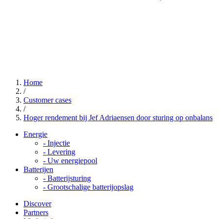
Home
/
Customer cases
/
Hoger rendement bij Jef Adriaensen door sturing op onbalans
Energie
-
Injectie
-
Levering
-
Uw energiepool
Batterijen
-
Batterijsturing
-
Grootschalige batterijopslag
Discover
Partners