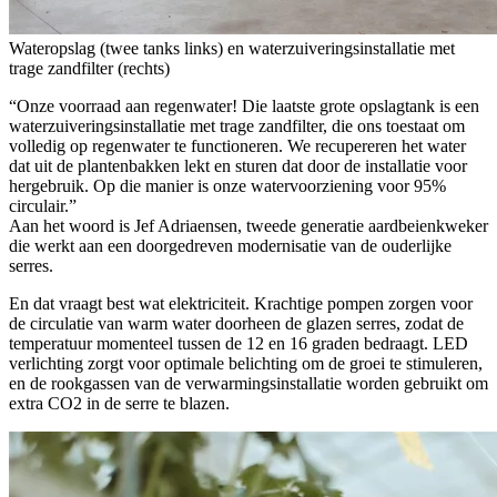
Wateropslag (twee tanks links) en waterzuiveringsinstallatie met
trage zandfilter (rechts)
“Onze voorraad aan regenwater! Die laatste grote opslagtank is een
waterzuiveringsinstallatie met trage zandfilter, die ons toestaat om
volledig op regenwater te functioneren. We recupereren het water
dat uit de plantenbakken lekt en sturen dat door de installatie voor
hergebruik. Op die manier is onze watervoorziening voor 95%
circulair.”
Aan het woord is Jef Adriaensen, tweede generatie aardbeienkweker
die werkt aan een doorgedreven modernisatie van de ouderlijke
serres.
En dat vraagt best wat elektriciteit. Krachtige pompen zorgen voor
de circulatie van warm water doorheen de glazen serres, zodat de
temperatuur momenteel tussen de 12 en 16 graden bedraagt. LED
verlichting zorgt voor optimale belichting om de groei te stimuleren,
en de rookgassen van de verwarmingsinstallatie worden gebruikt om
extra CO2 in de serre te blazen.