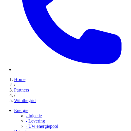
Home
/
Partners
/
Withthegrid
Energie
-
Injectie
-
Levering
-
Uw energiepool