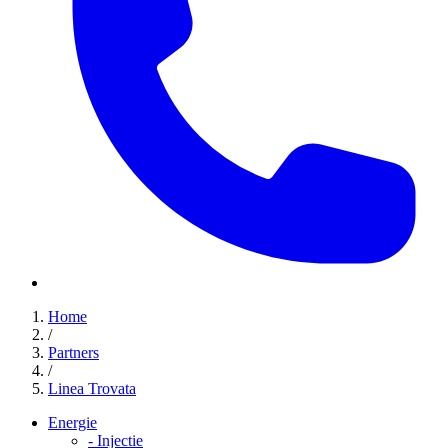
Home
/
Partners
/
Linea Trovata
Energie
-
Injectie