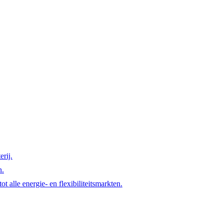
rij.
n.
t alle energie- en flexibiliteitsmarkten.