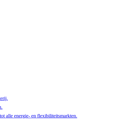
rij.
n.
t alle energie- en flexibiliteitsmarkten.