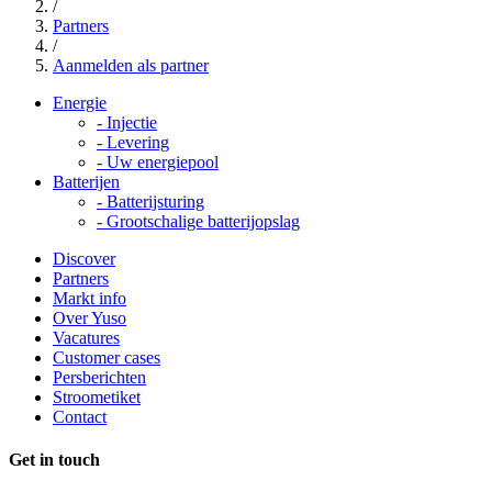
/
Partners
/
Aanmelden als partner
Energie
-
Injectie
-
Levering
-
Uw energiepool
Batterijen
-
Batterijsturing
-
Grootschalige batterijopslag
Discover
Partners
Markt info
Over Yuso
Vacatures
Customer cases
Persberichten
Stroometiket
Contact
Get in touch