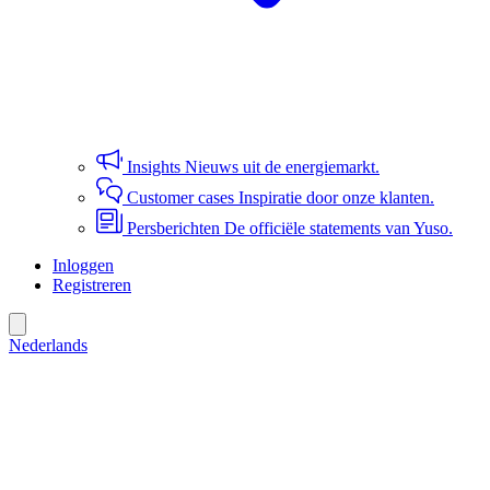
Insights
Nieuws uit de energiemarkt.
Customer cases
Inspiratie door onze klanten.
Persberichten
De officiële statements van Yuso.
Inloggen
Registreren
Nederlands