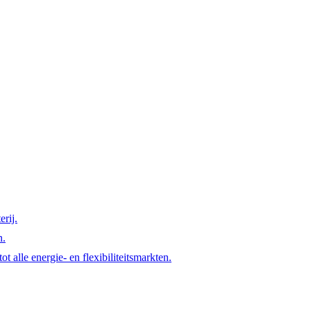
rij.
n.
t alle energie- en flexibiliteitsmarkten.