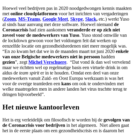
Hoewel veel bedrijven pas in 2020 noodgedwongen kennis maakten
met
online cloudplatformen
voor het inrichten van vergaderingen
(
Zoom
,
MS-Teams
,
Google Meet
,
Skype
,
Slack
,
etc.) werkt Yuso
al sinds haar aanvang met deze software. Hoewel niemand
de
Coronacrisis
had zien aankomen
veranderde er op zich niet
zoveel voor de medewerkers van Yuso
. Yuso stond omwille van
de lockdown gewoon voor het voldongen feit dat werken op
eenzelfde locatie om gezondheidsredenen niet meer mogelijk was.
“En zo kwam het dat we in de maanden maart tot juni 2020
enkele
van onze Belgische medewerkers niet in persoon
hadden
gezien
”, zegt
Michel Verschuere
. “Dat vond ik dan wel vervelend
maar we richtten wel op regelmatige basis een virtuele drink in om
aldus de
team spirit
er in te houden. Omdat een deel van onze
medewerkers vanuit Zuid- en Oost Europa werkzaam is was het
voor de overige teamleden een
kans
om ook te ondervinden met
welke maatregelen men in andere landen het virus trachtte terug te
dringen bijvoorbeeld”.
Het nieuwe kantoorleven
Het is erg verleidelijk om filosofisch te worden bij de
gevolgen van
de Coronacrisis voor bedrijven
in het algemeen. Niet alleen gaat
het in de eerste plaats om een gezondheidscrisis en is daarom het