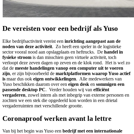
De vereisten voor een bedrijf als Yuso
Elke bedrijfsactiviteit vereist een
inrichting aangepast aan de
noden van deze activiteit
. Zo heeft een speler in de logistieke
sector vooral nood aan opslagplaats en heftrucks. De
handel in
fysieke stroom
is dan misschien geen virtuele activiteit, toch
verloopt deze zeven dagen op zeven en de klok rond. Het is wel zo
dat de
meeste handelingen vanop een computer uit te voeren
zijn
, er zijn bijvoorbeeld de
marktplatformen waarop Yuso actief
is
maar dus ook
eigen ontwikkelingen
. Alle medewerkers van
Yuso beschikken daarom over een
eigen desk
en
sommigen een
passende desktop PC
. Verder houden wij van
efficiënt
vergaderen
, zowel intern als met inbegrip van externe personen en
zochten we een stek die opgedeeld kon worden in een drietal
vergaderruimten met verschillende grootte.
Coronaproof werken avant la lettre
Van bij het begin was Yuso een
bedrijf met een internationale