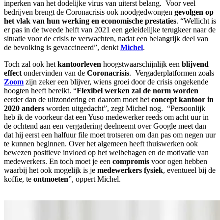
inperken van het dodelijke virus van uiterst belang. Voor veel
bedrijven brengt de Coronacrisis ook noodgedwongen
gevolgen op
het vlak van hun werking en economische prestaties
. “Wellicht is
er pas in de tweede helft van 2021 een geleidelijke terugkeer naar de
situatie voor de crisis te verwachten, nadat een belangrijk deel van
de bevolking is gevaccineerd”, denkt
Michel
.
Toch zal ook het
kantoorleven
hoogstwaarschijnlijk een
blijvend
effect
ondervinden van de
Coronacrisis
. Vergaderplatformen zoals
Zoom
zijn zeker een blijver, wiens groei door de crisis ongekende
hoogten heeft bereikt. “
Flexibel werken zal de norm worden
eerder dan de uitzondering en daarom moet het
concept kantoor in
2020 anders
worden uitgedacht”, zegt Michel nog. “Persoonlijk
heb ik de voorkeur dat een Yuso medewerker reeds om acht uur in
de ochtend aan een vergadering deelneemt over Google meet dan
dat hij eerst een halfuur file moet trotseren om dan pas om negen uur
te kunnen beginnen. Over het algemeen heeft thuiswerken ook
bewezen positieve invloed op het welbehagen en de motivatie van
medewerkers. En toch moet je een
compromis
voor ogen hebben
waarbij het ook mogelijk is je
medewerkers fysiek
, eventueel bij de
koffie, te
ontmoeten
”, oppert Michel.