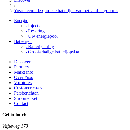
Discover
/
Yuso neemt de grootste batterijen van het land in gebruik
Energie
-
Injectie
-
Levering
-
Uw energiepool
Batterijen
-
Batterijsturing
-
Grootschalige batterijopslag
Discover
Partners
Markt info
Over Yuso
Vacatures
Customer cases
Persberichten
Stroometiket
Contact
Get in touch
Vijfseweg 178