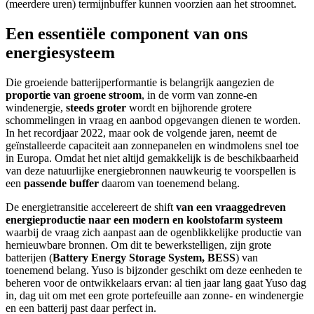
(meerdere uren) termijnbuffer kunnen voorzien aan het stroomnet.
Een essentiële component
van ons
energiesysteem
Die groeiende batterijperformantie is belangrijk aangezien de
proportie van groene stroom
, in de vorm van zonne-en
windenergie,
steeds groter
wordt en bijhorende grotere
schommelingen in vraag en aanbod opgevangen dienen te worden.
In het recordjaar 2022, maar ook de volgende jaren, neemt de
geïnstalleerde capaciteit aan zonnepanelen en windmolens snel toe
in Europa. Omdat het niet altijd gemakkelijk is de beschikbaarheid
van deze natuurlijke energiebronnen nauwkeurig te voorspellen is
een
passende buffer
daarom van toenemend belang.
De energietransitie accelereert de shift
van een vraaggedreven
energieproductie
naar een modern en koolstofarm systeem
waarbij de vraag zich aanpast aan de ogenblikkelijke productie van
hernieuwbare bronnen. Om dit te bewerkstelligen, zijn grote
batterijen (
Battery Energy Storage System, BESS
) van
toenemend belang. Yuso is bijzonder geschikt om deze eenheden te
beheren voor de ontwikkelaars ervan: al tien jaar lang gaat Yuso dag
in, dag uit om met een grote portefeuille aan zonne- en windenergie
en een batterij past daar perfect in.