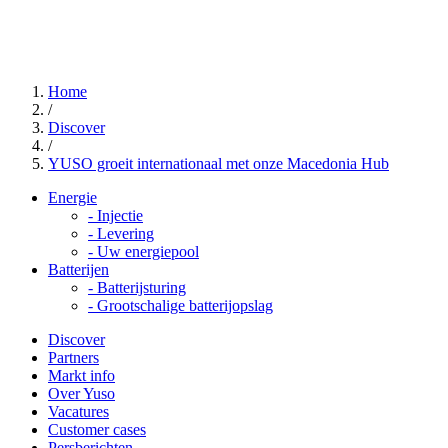
Home
/
Discover
/
YUSO groeit internationaal met onze Macedonia Hub
Energie
-
Injectie
-
Levering
-
Uw energiepool
Batterijen
-
Batterijsturing
-
Grootschalige batterijopslag
Discover
Partners
Markt info
Over Yuso
Vacatures
Customer cases
Persberichten