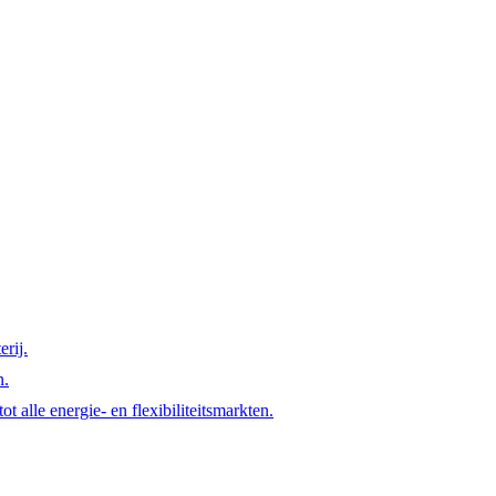
rij.
n.
t alle energie- en flexibiliteitsmarkten.