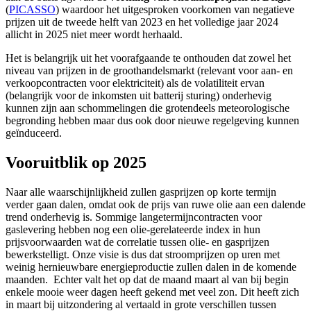
(
PICASSO
) waardoor het uitgesproken voorkomen van negatieve
prijzen uit de tweede helft van 2023 en het volledige jaar 2024
allicht in 2025 niet meer wordt herhaald.
Het is belangrijk uit het voorafgaande te onthouden dat zowel het
niveau van prijzen in de groothandelsmarkt (relevant voor aan- en
verkoopcontracten voor elektriciteit) als de volatiliteit ervan
(belangrijk voor de inkomsten uit batterij sturing) onderhevig
kunnen zijn aan schommelingen die grotendeels meteorologische
begronding hebben maar dus ook door nieuwe regelgeving kunnen
geïnduceerd.
Vooruitblik op 2025
Naar alle waarschijnlijkheid zullen gasprijzen op korte termijn
verder gaan dalen, omdat ook de prijs van ruwe olie aan een dalende
trend onderhevig is. Sommige langetermijncontracten voor
gaslevering hebben nog een olie-gerelateerde index in hun
prijsvoorwaarden wat de correlatie tussen olie- en gasprijzen
bewerkstelligt. Onze visie is dus dat stroomprijzen op uren met
weinig hernieuwbare energieproductie zullen dalen in de komende
maanden. Echter valt het op dat de maand maart al van bij begin
enkele mooie weer dagen heeft gekend met veel zon. Dit heeft zich
in maart bij uitzondering al vertaald in grote verschillen tussen