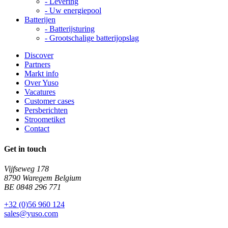
-
Levering
-
Uw energiepool
Batterijen
-
Batterijsturing
-
Grootschalige batterijopslag
Discover
Partners
Markt info
Over Yuso
Vacatures
Customer cases
Persberichten
Stroometiket
Contact
Get in touch
Vijfseweg 178
8790 Waregem Belgium
BE 0848 296 771
+32 (0)56 960 124
sales@yuso.com