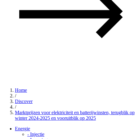
Home
/
Discover
/
Marktprijzen voor elektriciteit en batterijwinsten, terugblik op
winter 2024-2025 en vooruitblik op 2025
Energie
-
Injectie