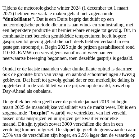
Tijdens de meteorologische winter 2024 (1 december tot 1 maart
2025) hebben we vaak te maken gehad met zogenaamde
“dunkelflaute”
. Dat is een Duits begrip dat duidt op een
meteorologische periode die arm is aan wind- en zoninstraling, met
een beperktere productie uit hernieuwbare energie tot gevolg. Dit, in
combinatie met beneden gemiddelde temperaturen heeft hogere
gasprijzen tot gevolg gehad die zich deels hebben vertaald in een
gestegen stroomprijs. Begin 2025 zijn de prijzen gestabiliseerd rond
110 EUR/MWh en vervolgens vanaf maart weer aan een
neerwaartse beweging begonnen, toen dezelfde gasprijs is gedaald.
Omdat er de laatste maanden vaker dunkelflaute optrad is daarmee
ook de grootste bron van vraag- en aanbod schommelingen afwezig
gebleven. Dat heeft tot gevolg gehad dat er een merkelijke daling is
opgetekend in de volatiliteit van de prijzen op de markt, zowel op
Day-Ahead als onbalans.
De grafiek beneden geeft over de periode januari 2019 tot begin
maart 2025 de maandelijkse volatiliteit van de markt weer. Dit is een
zogenaamde
"boxplot"
waarbij we vertrekken van het verschil
tussen onbalansprijzen en uurprijzen per kwartier voor elke
maand. Dit zijn typisch zowat 3000 verschillen die dan in een
verdeling kunnen uitgezet. De stippellijn geeft de grenswaarden aan:
2,5% van de verschillen zijn hoger, en 2,5% lager dan de waarde op