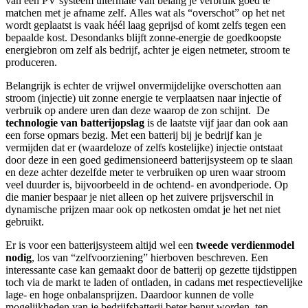
van een PV systeem uitermate van belang je verbruik goed te
matchen met je afname zelf. Alles wat als “overschot” op het net
wordt geplaatst is vaak héél laag geprijsd of komt zelfs tegen een
bepaalde kost. Desondanks blijft zonne-energie de goedkoopste
energiebron om zelf als bedrijf, achter je eigen netmeter, stroom te
produceren.
Belangrijk is echter de vrijwel onvermijdelijke overschotten aan
stroom (injectie) uit zonne energie te verplaatsen naar injectie of
verbruik op andere uren dan deze waarop de zon schijnt. De
technologie van batterijopslag
is de laatste vijf jaar dan ook aan
een forse opmars bezig. Met een batterij bij je bedrijf kan je
vermijden dat er (waardeloze of zelfs kostelijke) injectie ontstaat
door deze in een goed gedimensioneerd batterijsysteem op te slaan
en deze achter dezelfde meter te verbruiken op uren waar stroom
veel duurder is, bijvoorbeeld in de ochtend- en avondperiode. Op
die manier bespaar je niet alleen op het zuivere prijsverschil in
dynamische prijzen maar ook op netkosten omdat je het net niet
gebruikt.
Er is voor een batterijsysteem altijd wel een
tweede verdienmodel
nodig
, los van “zelfvoorziening” hierboven beschreven. Een
interessante case kan gemaakt door de batterij op gezette tijdstippen
toch via de markt te laden of ontladen, in cadans met respectievelijke
lage- en hoge onbalansprijzen. Daardoor kunnen de volle
mogelijkheden van je bedrijfsbatterij beter benut worden, ten