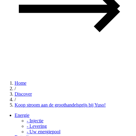
Home
/
Discover
/
Koop stroom aan de groothandelsprijs bij Yuso!
Energie
-
Injectie
-
Levering
-
Uw energiepool