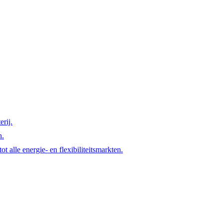
rij.
n.
t alle energie- en flexibiliteitsmarkten.