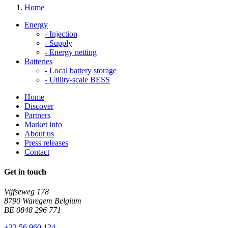
Home
Energy
-
Injection
-
Supply
-
Energy netting
Batteries
-
Local battery storage
-
Utility-scale BESS
Home
Discover
Partners
Market info
About us
Press releases
Contact
Get in touch
Vijfseweg 178
8790 Waregem Belgium
BE 0848 296 771
+32 56 960 124