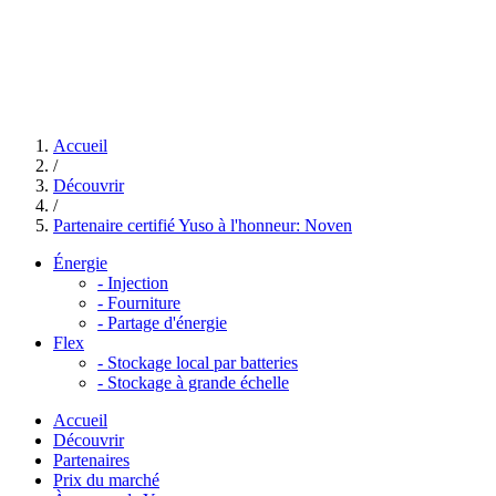
Accueil
/
Découvrir
/
Partenaire certifié Yuso à l'honneur: Noven
Énergie
-
Injection
-
Fourniture
-
Partage d'énergie
Flex
-
Stockage local par batteries
-
Stockage à grande échelle
Accueil
Découvrir
Partenaires
Prix du marché