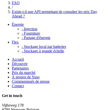
FAQ
/
Existe-t-il une API permettant de consulter les prix Day
Ahead ?
Énergie
-
Injection
-
Fourniture
-
Partage d'énergie
Flex
-
Stockage local par batteries
-
Stockage à grande échelle
Accueil
Découvrir
Partenaires
Prix du marché
À propos de Yuso
Communiqués de presse
Contact
Get in touch
Vijfseweg 178
8790 Waregem Belgium